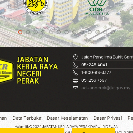
Jalan Panglima Bukit Ga
05-245 4041
1-800-88-3377
05-253 7397
aduanperak@jkr.gov.my
man
Data Terbuka
Dasar Keselamatan
Dasar Privasi
Pe
Hakmilik © 2024 JABATAN KERJA RAYA PERAK DARUL RIDZUAN
 dengan resolusi 1024 x 768 ke atas.Laman Web ini menggunakan SUSUN ATUR RESP