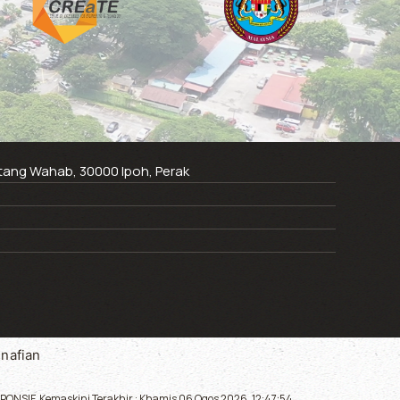
ntang Wahab, 30000 Ipoh, Perak
nafian
ONSIF. Kemaskini Terakhir : Khamis 06 Ogos 2026, 12:47:54.