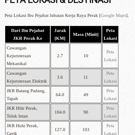
Peta Lokasi Ibu Pejabat Jabatan Kerja Raya Perak [
Google Maps
].
Dari Ibu Pejabat
Jarak
Peta
Masa [Minit]
JKR Perak Ke
[KM]
Lokasi
Cawangan
Peta
Kejuruteraan
2.7
10
Lokasi
Mekanikal
Cawangan
Peta
3.6
11
Kejuruteraan Elektrik
Lokasi
JKR Batang Padang,
Peta
64.0
49
Tapah
Lokasi
JKR Hilir Perak,
Peta
104.0
90
Teluk Intan
Lokasi
JKR Hulu Perak,
Peta
127.0
103
Gerik
Lokasi