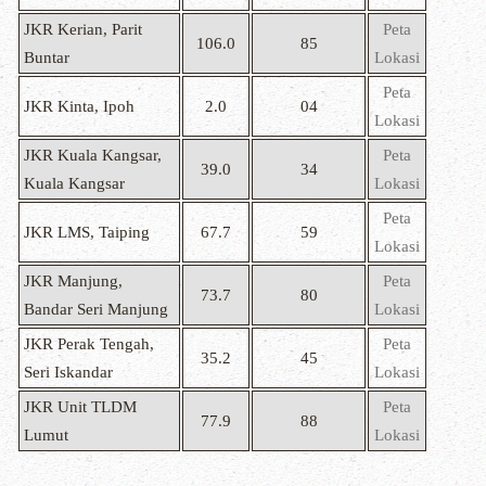
JKR Kerian, Parit
Peta
106.0
85
Buntar
Lokasi
Peta
JKR Kinta, Ipoh
2.0
04
Lokasi
JKR Kuala Kangsar,
Peta
39.0
34
Kuala Kangsar
Lokasi
Peta
JKR LMS, Taiping
67.7
59
Lokasi
JKR Manjung,
Peta
73.7
80
Bandar Seri Manjung
Lokasi
JKR Perak Tengah,
Peta
35.2
45
Seri Iskandar
Lokasi
JKR Unit TLDM
Peta
77.9
88
Lumut
Lokasi