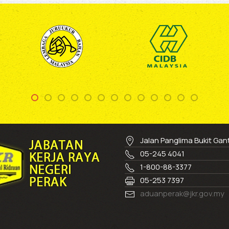
Jalan Panglima Bukit Ga
05-245 4041
1-800-88-3377
05-253 7397
aduanperak@jkr.gov.my