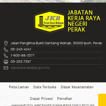
Jalan Panglima Bukit Gantang Wahab, 30000 Ipoh, Perak
05-245 4041
1-800-88-3377
05-253 7397
aduanperak@jkr.gov.my
Peta Laman
Data Terbuka
Dasar Keselamatan
Dasar Privasi
Penafian
Hakmilik © 2024 JABATAN KERJA RAYA PERAK DARUL RIDZUAN