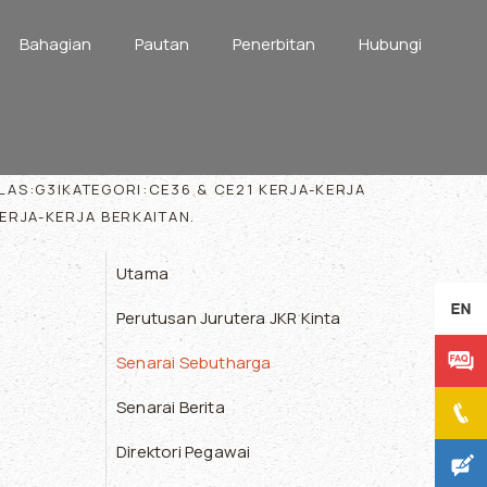
Bahagian
Pautan
Penerbitan
Hubungi
ELAS:G3|KATEGORI:CE36 & CE21 KERJA-KERJA
ERJA-KERJA BERKAITAN.
Utama
Perutusan Jurutera JKR Kinta
Senarai Sebutharga
Senarai Berita
Direktori Pegawai