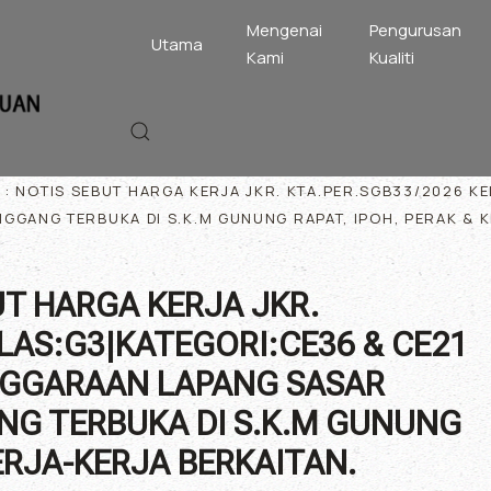
Mengenai
Pengurusan
Utama
Kami
Kualiti
6 : NOTIS SEBUT HARGA KERJA JKR. KTA.PER.SGB33/2026 K
ANG TERBUKA DI S.K.M GUNUNG RAPAT, IPOH, PERAK & K
UT HARGA KERJA JKR.
LAS:G3|KATEGORI:CE36 & CE21
NGGARAAN LAPANG SASAR
G TERBUKA DI S.K.M GUNUNG
KERJA-KERJA BERKAITAN.