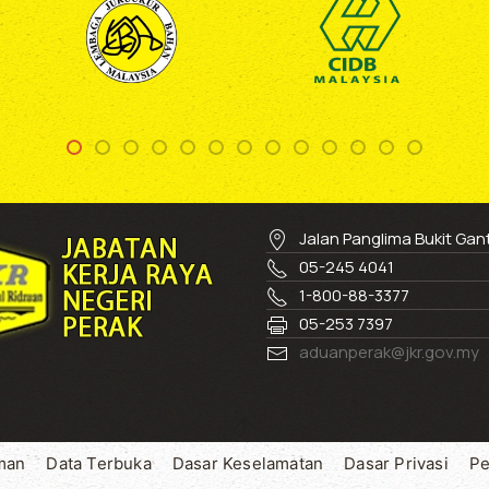
Jalan Panglima Bukit Ga
05-245 4041
1-800-88-3377
05-253 7397
aduanperak@jkr.gov.my
man
Data Terbuka
Dasar Keselamatan
Dasar Privasi
Pe