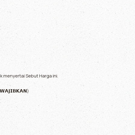
k menyertai Sebut Harga ini.
𝗜𝗪𝗔𝗝𝗜𝗕𝗞𝗔𝗡)