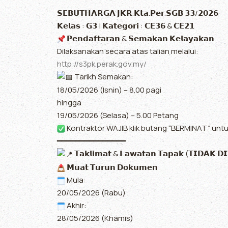
𝗦𝗘𝗕𝗨𝗧𝗛𝗔𝗥𝗚𝗔 𝗝𝗞𝗥.𝗞𝘁𝗮.𝗣𝗲𝗿.𝗦𝗚𝗕 𝟯𝟯/𝟮𝟬𝟮𝟲
𝗞𝗲𝗹𝗮𝘀 : 𝗚𝟯 | 𝗞𝗮𝘁𝗲𝗴𝗼𝗿𝗶 : 𝗖𝗘𝟯𝟲 & 𝗖𝗘𝟮𝟭
𝗣𝗲𝗻𝗱𝗮𝗳𝘁𝗮𝗿𝗮𝗻 & 𝗦𝗲𝗺𝗮𝗸𝗮𝗻 𝗞𝗲𝗹𝗮𝘆𝗮𝗸𝗮𝗻
Dilaksanakan secara atas talian melalui:
http://s3pk.perak.gov.my/
Tarikh Semakan:
18/05/2026 (Isnin) – 8.00 pagi
hingga
19/05/2026 (Selasa) – 5.00 Petang
Kontraktor WAJIB klik butang “BERMINAT” untu
━━━━━━━━━━━━━━━
𝗧𝗮𝗸𝗹𝗶𝗺𝗮𝘁 & 𝗟𝗮𝘄𝗮𝘁𝗮𝗻 𝗧𝗮𝗽𝗮𝗸 (𝗧𝗜𝗗𝗔𝗞 𝗗
𝗠𝘂𝗮𝘁 𝗧𝘂𝗿𝘂𝗻 𝗗𝗼𝗸𝘂𝗺𝗲𝗻
Mula:
20/05/2026 (Rabu)
Akhir:
28/05/2026 (Khamis)