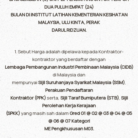
DUA PULUH EMPAT (24)
BULAN DI INSTITUT LATIHAN KEMENTERIAN KESIHATAN
MALAYSIA, ULU KINTA, PERAK
DARUL RIDZUAN.
1. Sebut Harga adalah dipelawa kepada Kontraktor-
kontraktor yang berdaftar dengan
Lembaga Pembangunan Industri Pembinaan Malaysia (CIDB)
di Malaysia dan
mempunyai
Sijil Suruhanjaya Syarikat Malaysia (SSM)
,
Perakuan Pendaftaran
Kontraktor (PPK)
serta,
Sijil Taraf Bumiputera (STB)
,
Sijil
Perolehan Kerja Kerajaan
(SPKK)
yang masih sah dalam
Gred G1 @ G2 @ G3 @ G4 @ G5
@ G6 @ G7 Kategori
ME Pengkhususan M03.