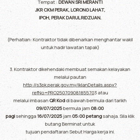
Tempat :
DEWAN SRI MERANTI
JKR CKM PERAK, LORONG LAHAT,
IPOH, PERAK DARUL RIDZUAN.
(Perhatian: Kontraktor tidak dibenarkan menghantar wakil
untuk hadir lawatan tapak)
3. Kontraktor dikehendaki membuat semakan kelayakan
melalui pautan
http://s3pk.perak.gov.my/IklanDetails.aspx?
refNo=PRO25070908185570
3 atau
melalui imbasan
QR Kod
di bawah bermula dari tarikh
09/07/2025
bermula jam
08:00
pagi
sehingga
16/07/2025
jam
05:00 petang
sahaja. Sila klik
butang Berminat untuk
tujuan pendaftaran Sebut Harga kerja ini.