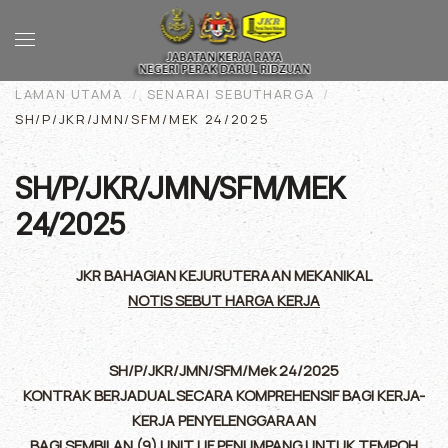
Skip to main content
LAMAN UTAMA
SENARAI SEBUTHARGA
SH/P/JKR/JMN/SFM/MEK 24/2025
SH/P/JKR/JMN/SFM/MEK
24/2025
JKR BAHAGIAN KEJURUTERAAN MEKANIKAL
NOTIS SEBUT HARGA KERJA
SH/P/JKR/JMN/SFM/Mek 24/2025
KONTRAK BERJADUAL SECARA KOMPREHENSIF BAGI KERJA-
KERJA PENYELENGGARAAN
BAGI SEMBILAN (9) UNIT LIF PENUMPANG UNTUK TEMPOH