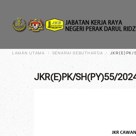
Skip to main content
LAMAN UTAMA
SENARAI SEBUTHARGA
JKR(E)PK/
JKR(E)PK/SH(PY)55/202