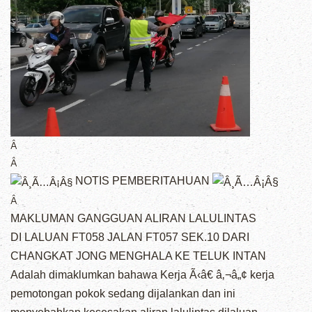
Â
Â
NOTIS PEMBERITAHUAN
Â
MAKLUMAN GANGGUAN ALIRAN LALULINTAS
DI LALUAN FT058 JALAN FT057 SEK.10 DARI
CHANGKAT JONG MENGHALA KE TELUK INTAN
Adalah dimaklumkan bahawa Kerja Ã‹â€ â‚¬â„¢ kerja
pemotongan pokok sedang dijalankan dan ini