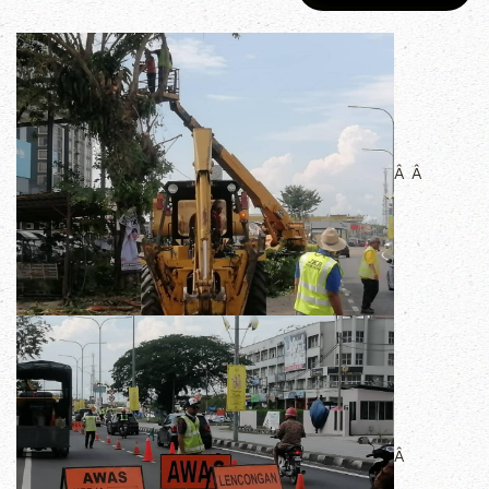
Â Â
Â