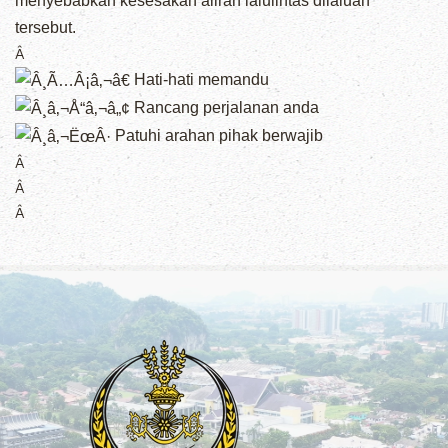
menyebabkan kesesakan aliran lalulintas dilaluan
tersebut.
Â
Hati-hati memandu
Rancang perjalanan anda
Patuhi arahan pihak berwajib
Â
Â
Â