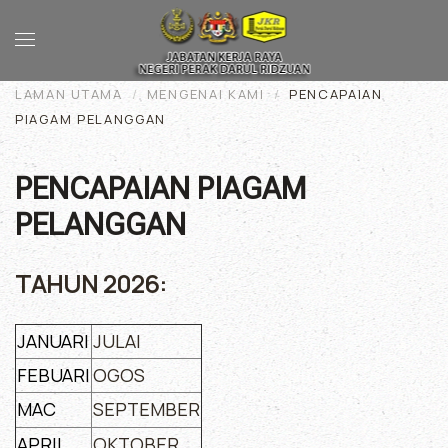
Skip to main content
LAMAN UTAMA
MENGENAI KAMI
PENCAPAIAN
PIAGAM PELANGGAN
PENCAPAIAN PIAGAM
PELANGGAN
TAHUN 2026:
JANUARI
JULAI
FEBUARI
OGOS
MAC
SEPTEMBER
APRIL
OKTOBER