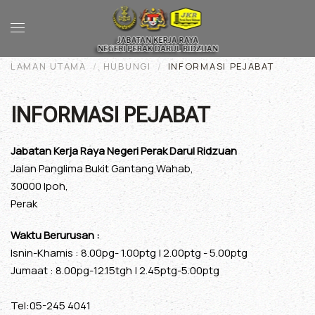
Skip to main content
LAMAN UTAMA
HUBUNGI
INFORMASI PEJABAT
INFORMASI PEJABAT
Jabatan Kerja Raya Negeri Perak Darul Ridzuan
Jalan Panglima Bukit Gantang Wahab,
30000 Ipoh,
Perak
Waktu Berurusan :
Isnin-Khamis : 8.00pg- 1.00ptg | 2.00ptg - 5.00ptg
Jumaat : 8.00pg-12.15tgh | 2.45ptg-5.00ptg
Tel:05-245 4041