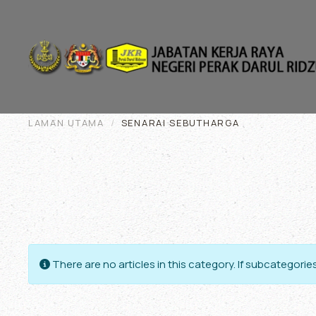
Skip to main content
LAMAN UTAMA
SENARAI SEBUTHARGA
Info
There are no articles in this category. If subcategorie