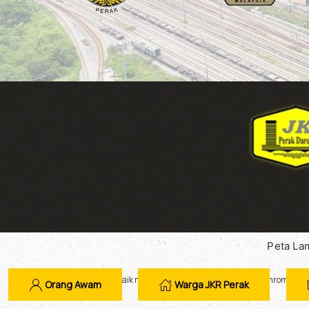
Peta La
Paparan terbaik melalui Mozilla Firefox dan Google Chrome d
Orang Awam
Warga JKR Perak