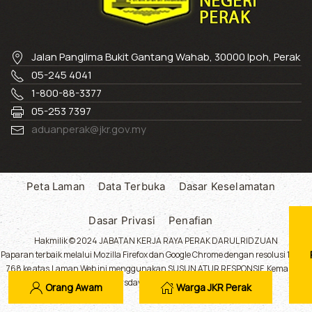
Jalan Panglima Bukit Gantang Wahab, 30000 Ipoh, Perak
05-245 4041
1-800-88-3377
05-253 7397
aduanperak@jkr.gov.my
Peta Laman
Data Terbuka
Dasar Keselamatan
Dasar Privasi
Penafian
Hakmilik © 2024 JABATAN KERJA RAYA PERAK DARUL RIDZUAN
Paparan terbaik melalui Mozilla Firefox dan Google Chrome dengan resolusi 1024 x
768 ke atas.Laman Web ini menggunakan SUSUN ATUR RESPONSIF. Kemaskini
Terakhir : Thursday 06 August 2026, 12:47:54.
Orang Awam
Warga JKR Perak