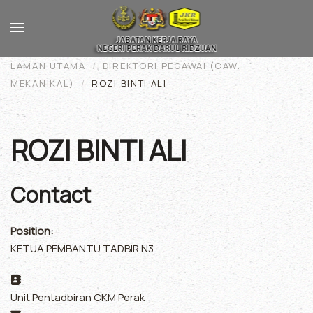
Skip to main content
LAMAN UTAMA
DIREKTORI PEGAWAI (CAW.
MEKANIKAL)
ROZI BINTI ALI
ROZI BINTI ALI
Contact
Position:
KETUA PEMBANTU TADBIR N3
Address:
Unit Pentadbiran CKM Perak